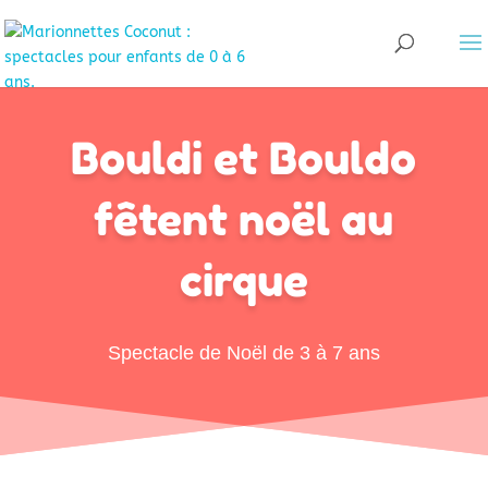
Bouldi et Bouldo
fêtent noël au
cirque
Spectacle de Noël de 3 à 7 ans