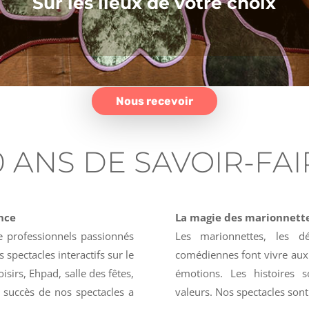
Sur les lieux de votre choix
Nous recevoir
0 ANS DE SAVOIR-FAI
ance
La magie des marionnett
e professionnels passionnés
Les marionnettes, les déc
 spectacles interactifs sur le
comédiennes font vivre aux
oisirs, Ehpad, salle des fêtes,
émotions. Les histoires 
e succès de nos spectacles a
valeurs. Nos spectacles sont 