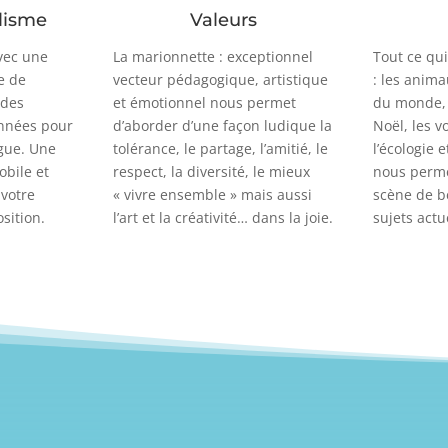
lisme
Valeurs
vec une
La marionnette : exceptionnel
Tout ce qui
e de
vecteur pédagogique, artistique
: les anima
 des
et émotionnel nous permet
du monde, 
nnées pour
d’aborder d’une façon ludique la
Noël, les v
gue. Une
to
lérance, le partage, l’amitié, le
l’écologie e
obile et
respect, la diversité, le mieux
nous perme
 votre
« vivre ensemble » mais aussi
scène de be
sition.
l’art et la créativité… dans la joie.
sujets actu