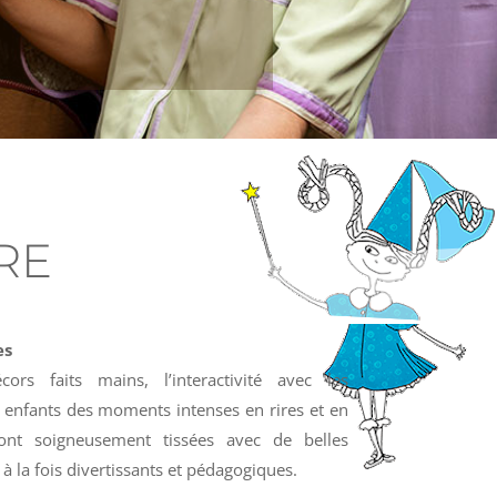
RE
es
ors faits mains, l’interactivité avec les
 enfants des moments intenses en rires et en
sont soigneusement tissées avec de belles
à la fois divertissants et pédagogiques.